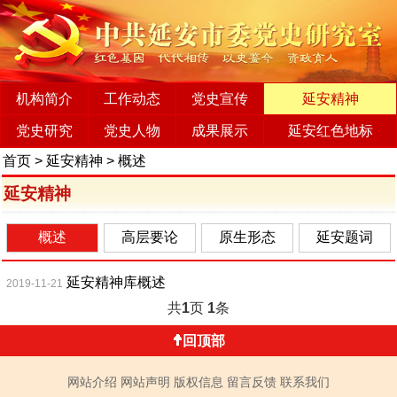
机构简介
工作动态
党史宣传
延安精神
党史研究
党史人物
成果展示
延安红色地标
首页
>
延安精神
>
概述
延安精神
概述
高层要论
原生形态
延安题词
延安精神库概述
2019-11-21
共
1
页
1
条
回顶部
网站介绍
网站声明
版权信息
留言反馈
联系我们