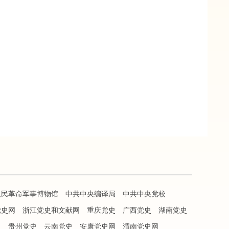
人民革命军事博物馆
中共中央编译局
中共中央党校
党史网
浙江党史和文献网
重庆党史
广西党史
湖南党史
史
贵州党史
云南党史
安康党史网
渭南党史网