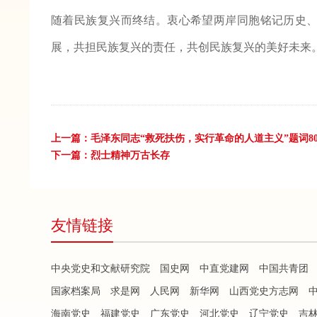
随着民族复兴而终结。衷心希望两岸同胞铭记历史
展，共担民族复兴的责任，共创民族复兴的美好未来
上一篇：
毛泽东同志“救死扶伤，实行革命的人道主义”题词8
下一篇：
烈士精神万古长存
友情链接
中央党史和文献研究院
国史网
中直党建网
中国共青团
国家档案局
求是网
人民网
新华网
山西党史方志网
海南党史
福建党史
广东党史
河北党史
辽宁党史
吉