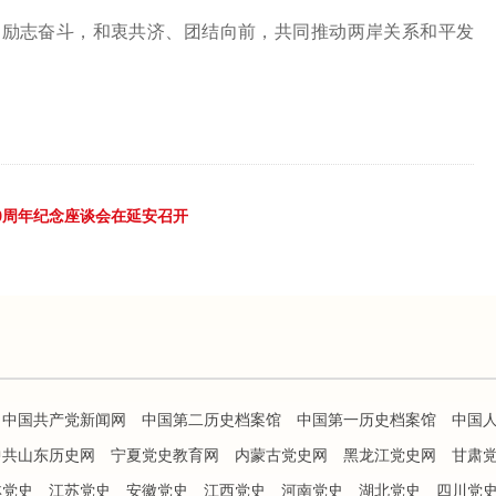
、励志奋斗，和衷共济、团结向前，共同推动两岸关系和平发
。
0周年纪念座谈会在延安召开
中国共产党新闻网
中国第二历史档案馆
中国第一历史档案馆
中国
中共山东历史网
宁夏党史教育网
内蒙古党史网
黑龙江党史网
甘肃
林党史
江苏党史
安徽党史
江西党史
河南党史
湖北党史
四川党