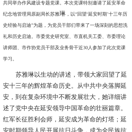
共同举办作风建设专题党课。本次党课特别邀请了延安革命
琳
纪念地管理局原副局长苏雅
，以“回望‘延安时期’十三年历
史经验与启迪”为题，为党员干部们带来了一场深刻的思想洗
礼和历史启迪。市委党史研究室、市直机关工委、市委理论
讲师团、市作协党员干部及业务骨干近30人参加了此次党课
学习。
苏雅琳以生动的讲述，带领大家回望了延
安十三年的辉煌革命历史。从中共中央落脚延
安，到在复杂环境中不断发展壮大，她详细讲
述了党中央在延安领导中国革命的壮丽篇章。
红军长征胜利会师，延安成为革命的灯塔；延
安时期领导人民开展抗日斗争，成为全民族抗