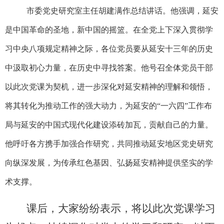
市委党史研究室主任胡建满作总结讲话。他强调，延安
是中国革命的圣地，新中国的摇篮。在全党上下深入贯彻学
习中央八项规定精神之际，各位党员要从延安十三年的历史
中汲取初心力量，在历史中寻找答案。他号召全体党员干部
以此次党课为契机，进一步深化对延安精神的理解和领悟，
将其转化为推动工作的强大动力，为延安的
“一六四”工作布
局与延安的中国式现代化建设添砖加瓦，贡献自己的力量。
他呼吁各方携手加强合作研究，共同推动延安地区党史研究
向纵深发展，为传承红色基因、弘扬延安精神提供坚实的学
术支撑。
课后，大家纷纷表示，将以此次党课学习