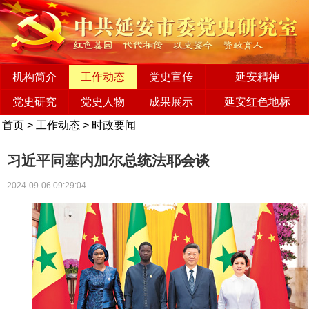
机构简介
工作动态
党史宣传
延安精神
党史研究
党史人物
成果展示
延安红色地标
首页
>
工作动态
>
时政要闻
习近平同塞内加尔总统法耶会谈
2024-09-06 09:29:04