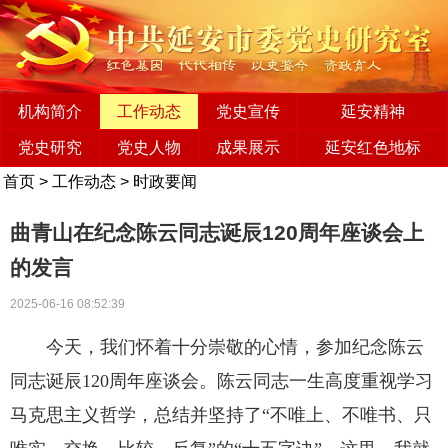
机构简介
工作动态
党史宣传
延安精神
党史研究
党史人物
成果展示
延安红色地标
首页
>
工作动态
>
时政要闻
曲青山在纪念陈云同志诞辰120周年座谈会上
的发言
2025-06-16 08:52:39
今天，我们怀着十分崇敬的心情，参加纪念陈云
同志诞辰120周年座谈会。陈云同志一生高度重视学习
马克思主义哲学，总结并坚持了“不唯上、不唯书、只