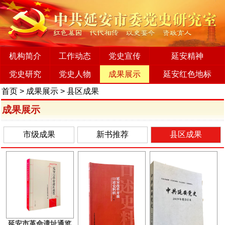
机构简介
工作动态
党史宣传
延安精神
党史研究
党史人物
成果展示
延安红色地标
首页
>
成果展示
>
县区成果
成果展示
市级成果
新书推荐
县区成果
延安市革命遗址通览